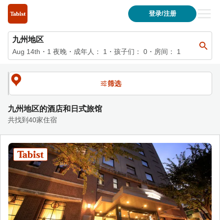
九州地区 的住宿列表 | Tabist 酒店与日式旅馆官方网站
登录/注册
九州地区
Aug 14th
・
1
夜晚
・
成年人：
1
・孩子们：
0
・房间：
1
筛选
九州地区的酒店和日式旅馆
共找到40家住宿