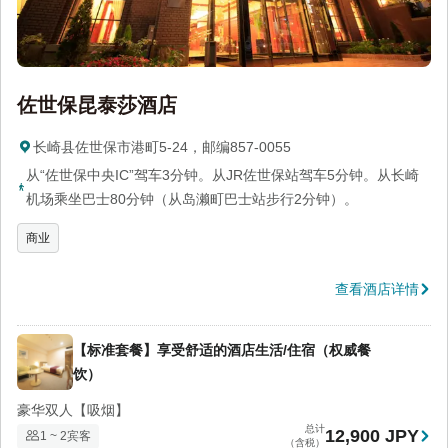
佐世保昆泰莎酒店
长崎县佐世保市港町5-24，邮编857-0055
从“佐世保中央IC”驾车3分钟。从JR佐世保站驾车5分钟。从长崎
机场乘坐巴士80分钟（从岛濑町巴士站步行2分钟）。
商业
查看酒店详情
【标准套餐】享受舒适的酒店生活/住宿（权威餐
饮）
豪华双人【吸烟】
总计
12,900 JPY
1 ~ 2宾客
（含税）