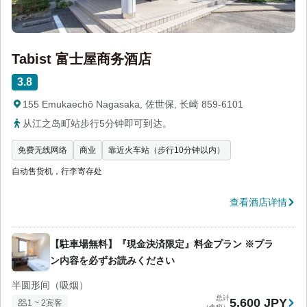
Tabist 富士屋商务酒店
3.8
155 Emukaechō Nagasaka, 佐世保, 长崎 859-6101
从江之岛町站步行5分钟即可到达。
免费无线网络
商业
靠近火车站（步行10分钟以内）
自动售货机，行李寄存处
查看酒店详情
【駐車場無料】『現金決済限定』料金プラン ※プラ
ン内容を必ずお読みください
半圆形间（吸烟）
总计
5,600 JPY
1 ~ 2宾客