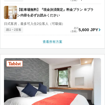
（含税）
【駐車場無料】『現金決済限定』料金プラン ※プラ
ン内容を必ずお読みください
日式客房，最多可入住2位客人（可吸烟）
总计
5,600 JPY
1 ~ 2宾客
（含税）
查看所有方案