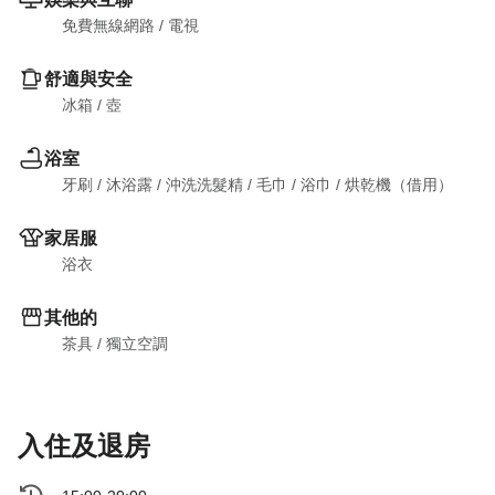
免費無線網路
 / 
電視
舒適與安全
冰箱
 / 
壺
浴室
牙刷
 / 
沐浴露
 / 
沖洗洗髮精
 / 
毛巾
 / 
浴巾
 / 
烘乾機（借用）
家居服
浴衣
其他的
茶具
 / 
獨立空調
入住及退房