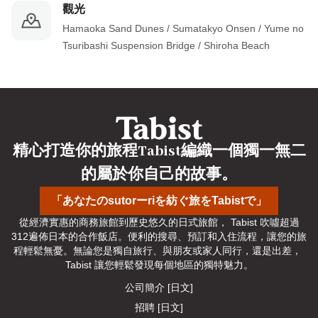
觀光
Hamaoka Sand Dunes / Sumatakyo Onsen / Yume no 
Tsuribashi Suspension Bridge / Shiroha Beach
精心打造你的旅程Tabist編織一個獨一無二
的屬於你自己的故事。
「あなたのsutorーriを紡ぐ旅をTabistで」
從經濟實惠的商務旅館到歷史悠久的日式旅館， Tabist 吹噓超過
312遍佈日本的合作飯店。便利的搜尋、預訂和入住流程，讓您的旅
程輕鬆無憂。無論您是獨自旅行、與朋友或家人同行，還是出差， 
Tabist 讓您輕鬆發現每個地區的獨特魅力。
公司簡介 [日文]
招聘 [日文]