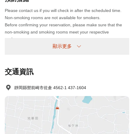
Please contact us if you will check in after the scheduled time.
Non-smoking rooms are not available for smokers.
Before confirming your reservation, please make sure that the
non-smoking and smoking rooms meet your respective
preferences.
顯示更多
未到場政策
收費情況如下：
交通資訊
未提前取消/未入住：收取100%住宿費
靜岡縣禦前崎市佐倉 4562-1 437-1604