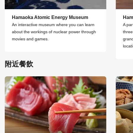
Hamaoka Atomic Energy Museum
Ham
An interactive museum where you can learn
A par
about the workings of nuclear power through
three
movies and games.
grand
locat
附近餐飲