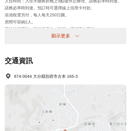
入住時間：入住手續將於晚上9點後停止辦理。請務必準時到達。
請務必準時到達。預訂時可選擇線上信用卡付款。
浴池稅需另付，每人每天250日圓。
房間可容納2人。
至於地獄蒸汽，目前有兩台（臨時）機組正在運作。
顯示更多
未到場政策
收費情況如下：
交通資訊
未提前取消/未入住：收取100%住宿費
874-0044 大分縣別府市古本 165-3