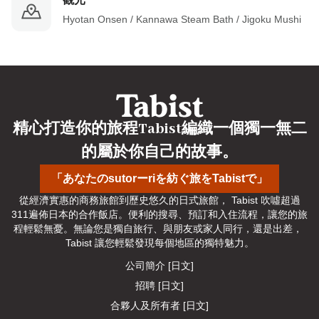
Hyotan Onsen / Kannawa Steam Bath / Jigoku Mushi
精心打造你的旅程Tabist編織一個獨一無二
的屬於你自己的故事。
「あなたのsutorーriを紡ぐ旅をTabistで」
從經濟實惠的商務旅館到歷史悠久的日式旅館， Tabist 吹噓超過
311遍佈日本的合作飯店。便利的搜尋、預訂和入住流程，讓您的旅
程輕鬆無憂。無論您是獨自旅行、與朋友或家人同行，還是出差， 
Tabist 讓您輕鬆發現每個地區的獨特魅力。
公司簡介 [日文]
招聘 [日文]
合夥人及所有者 [日文]