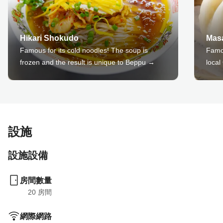
Hikari Shokudo
Mas
Famous for its cold noodles! The soup is
Famou
frozen and the result is unique to Beppu →
local
設施
設施設備
房間數量
20
 房間
網際網路