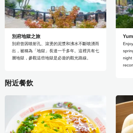
別府地獄之旅
Yum
別府曾因噴射孔、滾燙的泥漿和沸水不斷噴湧而
Enjoy
出，被稱為「地獄」長達一千多年。這裡共有七
sprin
層地獄，參觀這些地獄是必遊的觀光路線。
night
reco
附近餐飲