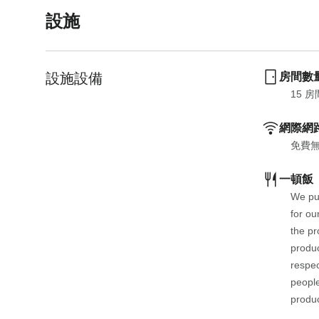
o
t
設施
i
o
n
i
t
n
設施設備
房間數
e
t
r
e
15
 房
a
r
網際網
c
a
t
c
免費
w
t
一頓飯
i
w
t
i
We pur
h
t
for ou
t
h
the pr
h
t
produc
e
h
respec
c
e
people
a
c
produc
l
a