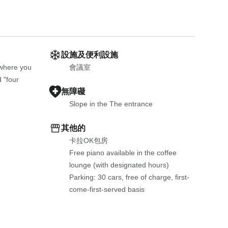
設施及便利設施
where you 
會議室
"four 
無障礙
Slope in the The entrance
其他的
卡拉OK包房
Free piano available in the coffee 
lounge (with designated hours)
Parking: 30 cars, free of charge, first-
come-first-served basis