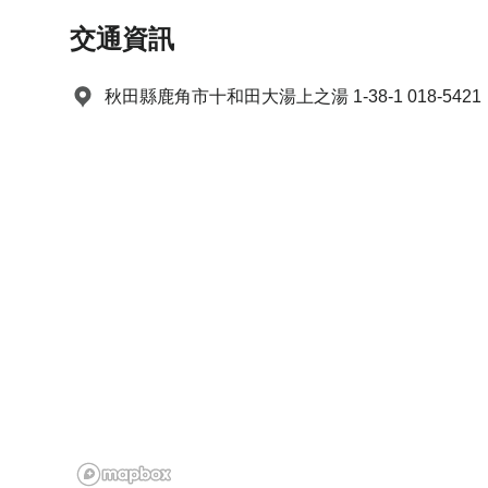
e
t
.
e
交通資訊
P
.
r
P
秋田縣鹿角市十和田大湯上之湯 1-38-1 018-5421
e
r
s
e
s
s
t
s
h
t
e
h
q
e
u
q
e
u
s
e
t
s
i
t
o
i
n
o
m
n