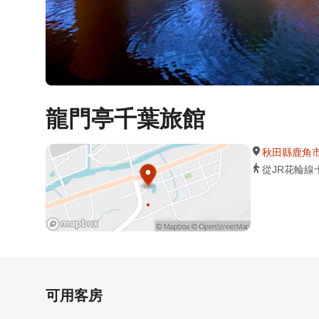
龍門亭千葉旅館
秋田縣鹿角市十
從JR花輪線
可用客房