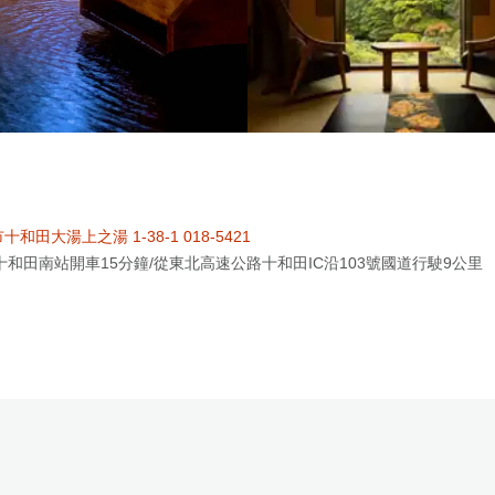
和田大湯上之湯 1-38-1 018-5421
十和田南站開車15分鐘/從東北高速公路十和田IC沿103號國道行駛9​​公里