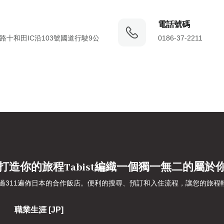
電話號碼
十和田IC沿103號國道行駛9​​公
0186-37-2211
打造你的旅程Tabist編織一個獨一無二的屬於
吹噓超過311遍佈日本的合作飯店。便利的搜尋、預訂和入住流程，讓您的
職業生涯 [JP]