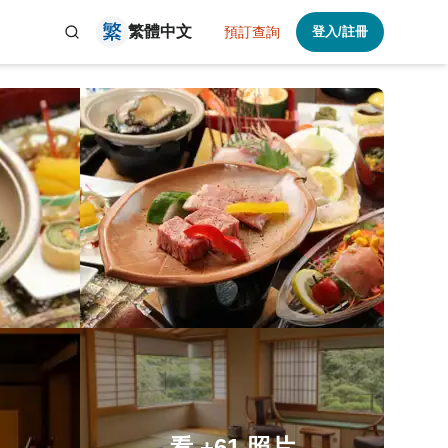
繁體中文
預訂查詢
登入/註冊
看
+61
照片