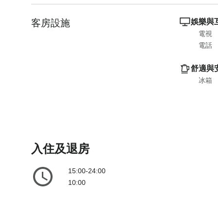
e
l
客房設施
n
e
娛樂與
d
n
電視
a
d
電話
r
a
a
r
舒適與
n
a
冰箱
d
n
s
d
e
s
l
e
e
l
入住及退房
c
e
t
c
15:00-24:00
a
t
10:00
d
a
a
d
t
a