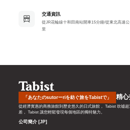
a
m
r
a
交通資訊
k
r
從JR花輪線十和田南站開車15分鐘/從東北高速公路
k
k
里
e
k
y
e
t
y
o
t
g
o
e
g
t
e
t
t
h
t
e
h
精心
「あなたのsutorーriを紡ぐ旅をTabistで」
k
e
從經濟實惠的商務旅館到歷史悠久的日式旅館， Tabist 
e
k
差， Tabist 讓您輕鬆發現每個地區的獨特魅力。
y
e
公司簡介 [JP]
b
y
o
b