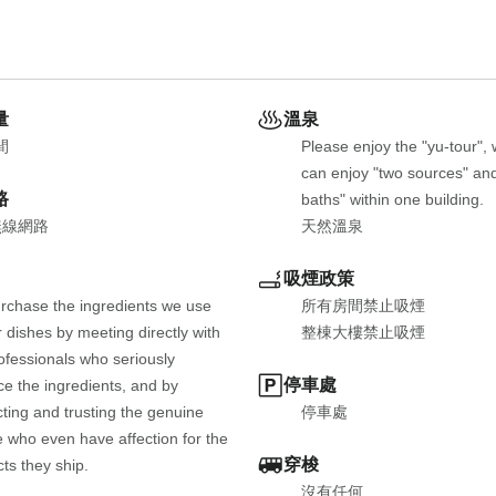
量
溫泉
間
Please enjoy the "yu-tour", 
can enjoy "two sources" and 
路
baths" within one building.
無線網路
天然溫泉
吸煙政策
chase the ingredients we use 
所有房間禁止吸煙
r dishes by meeting directly with 
整棟大樓禁止吸煙
ofessionals who seriously 
停車處
e the ingredients, and by 
ting and trusting the genuine 
停車處
 who even have affection for the 
穿梭
ts they ship.
沒有任何