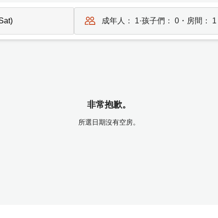
成年人：
1
·孩子們：
0
・房間：
1
非常抱歉。
所選日期沒有空房。