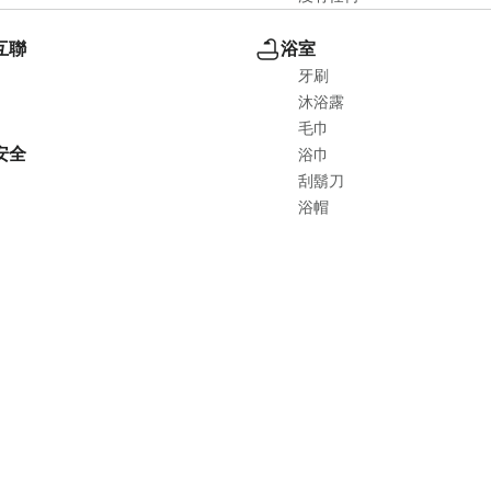
互聯
浴室
牙刷
沐浴露
毛巾
安全
浴巾
刮鬍刀
浴帽