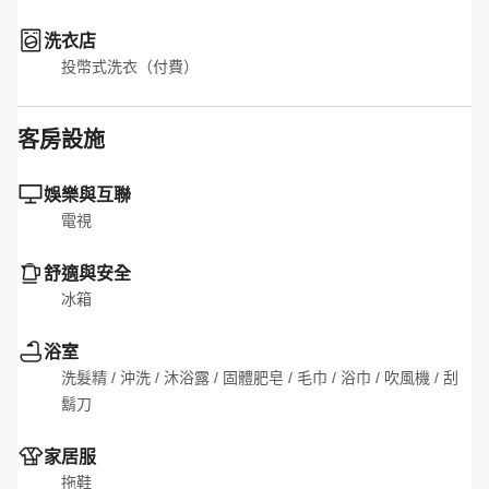
洗衣店
投幣式洗衣（付費）
客房設施
娛樂與互聯
電視
舒適與安全
冰箱
浴室
洗髮精
 / 
沖洗
 / 
沐浴露
 / 
固體肥皂
 / 
毛巾
 / 
浴巾
 / 
吹風機
 / 
刮
鬍刀
家居服
拖鞋