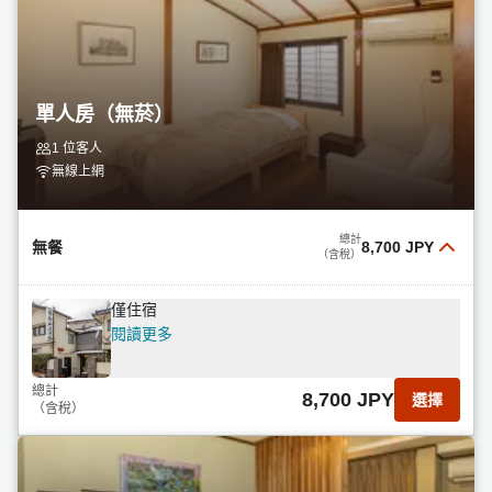
單人房（無菸）
1 位客人
無線上網
總計
無餐
8,700 JPY
（含稅）
僅住宿
閱讀更多
總計
8,700 JPY
選擇
（含稅）