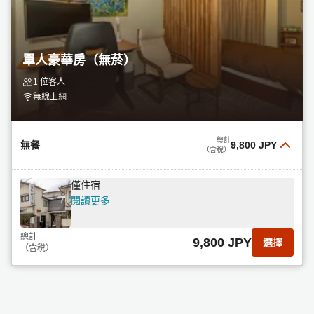
單人豪華房（無菸）
1 位客人
無線上網
總計
無餐
9,800 JPY
（含稅）
僅住宿
閱讀更多
總計
9,800 JPY
選擇
（含稅）