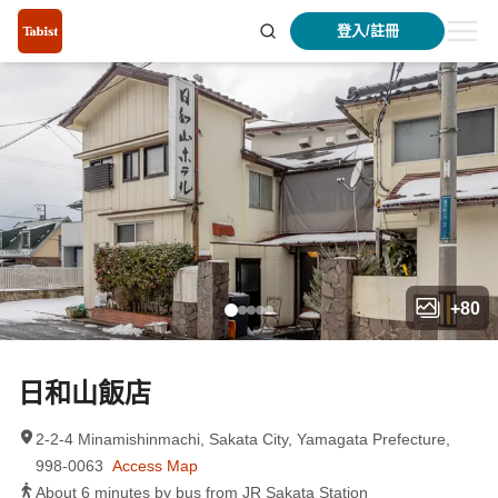
登入/註冊
+
80
日和山飯店
2-2-4 Minamishinmachi, Sakata City, Yamagata Prefecture,
998-0063
Access Map
About 6 minutes by bus from JR Sakata Station