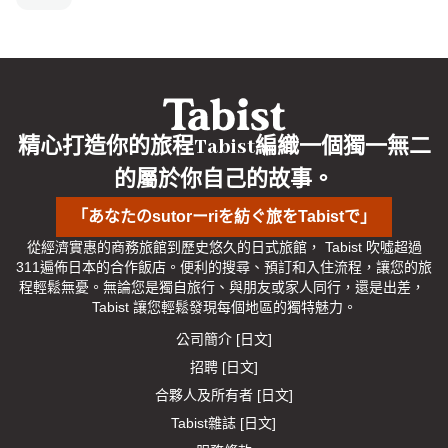
精心打造你的旅程Tabist編織一個獨一無二
的屬於你自己的故事。
「あなたのsutorーriを紡ぐ旅をTabistで」
從經濟實惠的商務旅館到歷史悠久的日式旅館， Tabist 吹噓超過
311遍佈日本的合作飯店。便利的搜尋、預訂和入住流程，讓您的旅
程輕鬆無憂。無論您是獨自旅行、與朋友或家人同行，還是出差， 
Tabist 讓您輕鬆發現每個地區的獨特魅力。
公司簡介 [日文]
招聘 [日文]
合夥人及所有者 [日文]
Tabist雜誌 [日文]