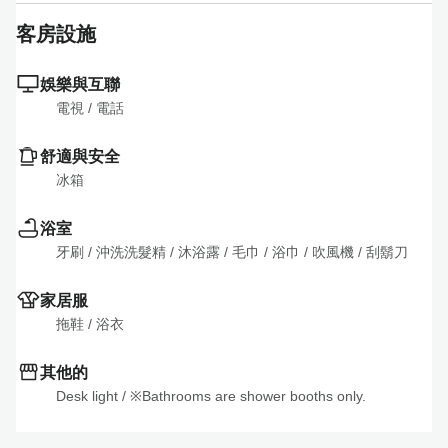
客房設施
娛樂與互聯
電視
 / 
電話
舒適與安全
冰箱
浴室
牙刷
 / 
沖洗洗髮精
 / 
沐浴露
 / 
毛巾
 / 
浴巾
 / 
吹風機
 / 
刮鬍刀
家居服
拖鞋
 / 
浴衣
其他的
Desk light
 / 
※Bathrooms are shower booths only.