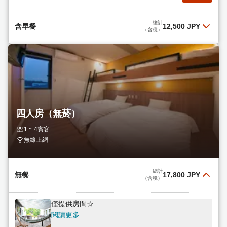
總計
含早餐
12,500 JPY
（含稅）
含簡餐
閱讀更多
總計
12,500 JPY
選擇
（含稅）
四人房（無菸）
1 ~ 4賓客
無線上網
總計
無餐
17,800 JPY
（含稅）
僅提供房間☆
閱讀更多