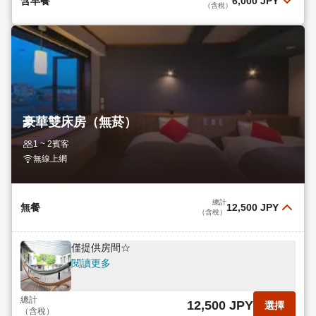
含早餐
6,000 JPY
（含稅）
含簡餐
閱讀更多
總計
6,000 JPY
選擇
（含稅）
豪華雙床房（無菸）
1 ~ 2賓客
無線上網
總計
無餐
12,500 JPY
（含稅）
僅提供房間☆
閱讀更多
總計
12,500 JPY
選擇
（含稅）