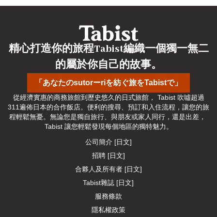
精心打造你的旅程Tabist編織一個獨一無二
的屬於你自己的故事。
「あなたのsutorーriを紡ぐ旅をTabistで」
從經濟實惠的商務旅館到歷史悠久的日式旅館， Tabist 吹噓超過
311遍佈日本的合作飯店。便利的搜尋、預訂和入住流程，讓您的旅
程輕鬆無憂。無論您是獨自旅行、與朋友或家人同行，還是出差， 
Tabist 讓您輕鬆發現每個地區的獨特魅力。
公司簡介 [日文]
招聘 [日文]
合夥人及所有者 [日文]
Tabist雜誌 [日文]
服務條款
隱私權政策