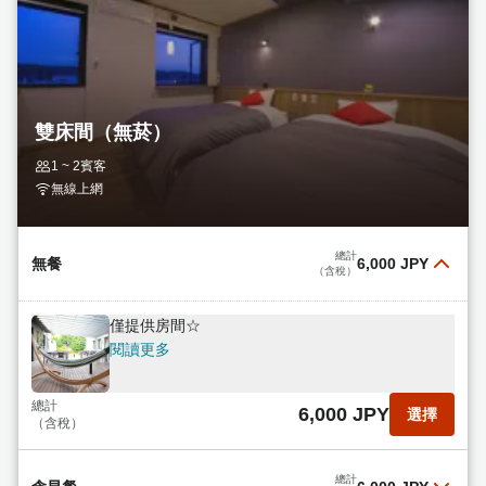
雙床間（無菸）
1 ~ 2賓客
無線上網
總計
無餐
6,000 JPY
（含稅）
僅提供房間☆
閱讀更多
總計
6,000 JPY
選擇
（含稅）
總計