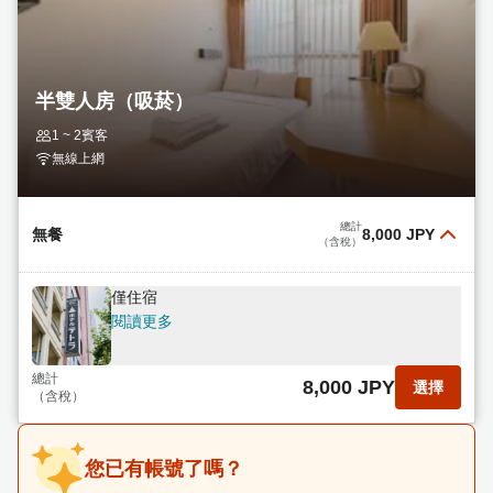
半雙人房（吸菸）
1 ~ 2賓客
無線上網
總計
無餐
8,000 JPY
（含稅）
僅住宿
閱讀更多
總計
8,000 JPY
選擇
（含稅）
您已有帳號了嗎？