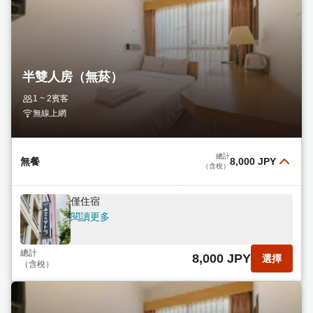
半雙人房（無菸）
1 ~ 2賓客
無線上網
總計
無餐
8,000 JPY
（含稅）
僅住宿
閱讀更多
總計
8,000 JPY
選擇
（含稅）