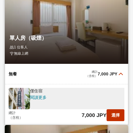
單人房（吸煙）
1 位客人
無線上網
總計
無餐
7,000 JPY
（含稅）
僅住宿
閱讀更多
總計
7,000 JPY
選擇
（含稅）