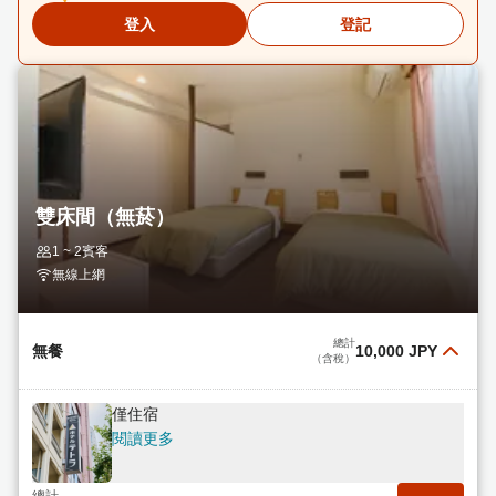
登入
登記
雙床間（無菸）
1 ~ 2賓客
無線上網
總計
無餐
10,000 JPY
（含稅）
僅住宿
閱讀更多