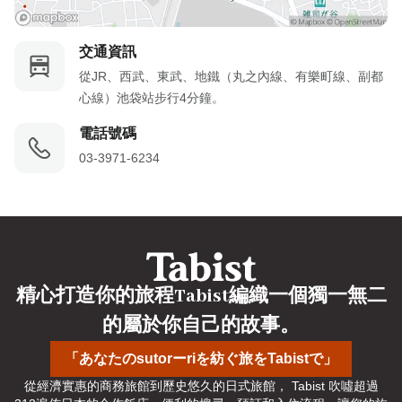
交通資訊
從JR、西武、東武、地鐵（丸之內線、有樂町線、副都
心線）池袋站步行4分鐘。
電話號碼
03-3971-6234
精心打造你的旅程Tabist編織一個獨一無二
的屬於你自己的故事。
「あなたのsutorーriを紡ぐ旅をTabistで」
從經濟實惠的商務旅館到歷史悠久的日式旅館， Tabist 吹噓超過