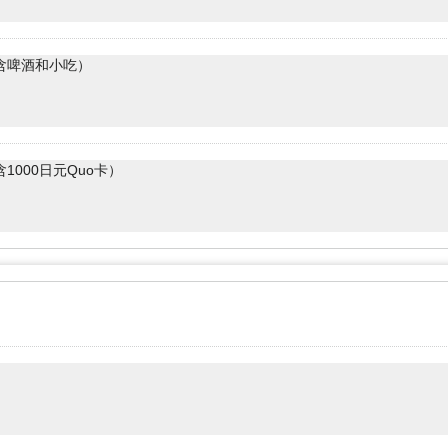
含啤酒和小吃）
1000日元Quo卡）