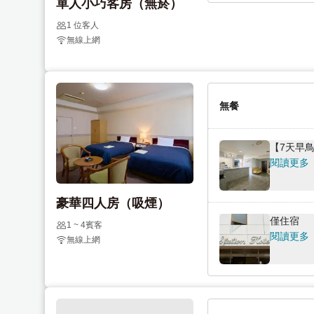
單人小巧客房（無菸）
e
l
1 位客人
n
e
無線上網
d
n
a
d
r
a
a
r
無餐
n
a
d
n
【7天早
s
d
閱讀更多
e
s
l
e
e
l
豪華四人房（吸煙）
c
e
僅住宿
1 ~ 4賓客
t
c
閱讀更多
無線上網
a
t
d
a
a
d
t
a