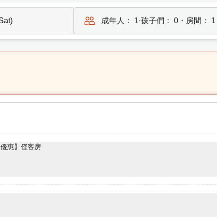
成年人：
1
·孩子們：
0
・房間：
1
鳥優惠】僅客房