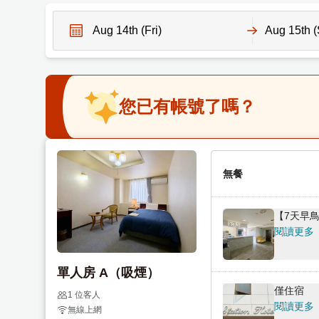
N
N
a
a
v
v
您已有帳號了嗎？
i
i
g
g
a
a
t
t
e
無餐
e
f
b
o
a
【7天早
r
c
閱讀更多
w
k
a
w
單人房 A（吸煙）
r
a
僅住宿
d
r
1 位客人
閱讀更多
無線上網
t
d