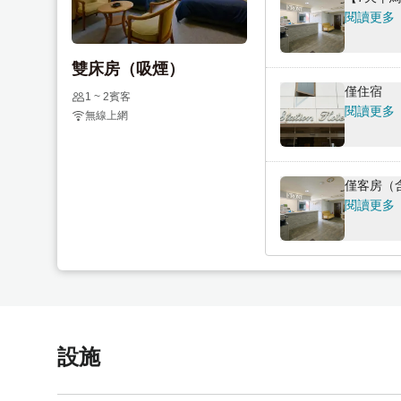
a
m
閱讀更多
r
a
k
r
雙床房（吸煙）
k
k
僅住宿
e
k
1 ~ 2賓客
閱讀更多
無線上網
y
e
t
y
o
t
g
o
僅客房（
e
g
閱讀更多
t
e
t
t
h
t
e
h
k
e
e
k
設施
y
e
b
y
o
b