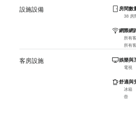
a
o
設施設備
房間數
r
a
38
 房
d
r
s
d
網際網
h
s
所有
o
h
所有
r
o
t
r
客房設施
娛樂與
c
t
電視
u
c
t
u
舒適與
s
t
冰箱
f
s
壺
o
f
r
o
c
r
h
c
a
h