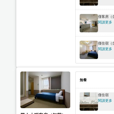
o
t
i
o
n
i
僅客房（
t
n
閱讀更多
e
t
r
e
a
r
僅住宿（含
c
a
閱讀更多
t
c
w
t
i
w
t
i
h
t
無餐
t
h
h
t
e
h
僅住宿
閱讀更多
c
e
a
c
l
a