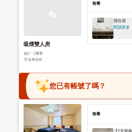
e
t
無餐
.
e
P
.
僅住宿
r
P
閱讀更多
e
r
s
e
吸煙雙人房
s
s
t
s
1 ~ 2賓客
h
t
沒有任何
e
h
q
e
u
q
您已有帳號了嗎？
e
u
s
e
t
s
i
t
無餐
o
i
n
o
m
n
【7天早