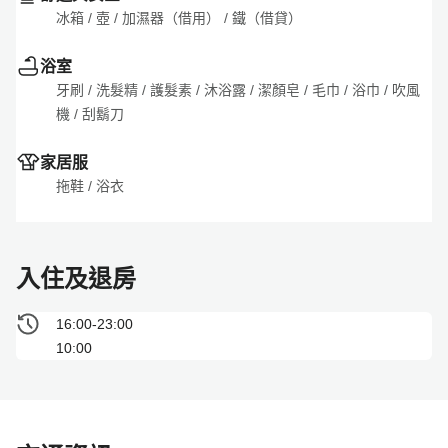
冰箱
 / 
壺
 / 
加濕器（借用）
 / 
鐵（借貸）
浴室
牙刷
 / 
洗髮精
 / 
護髮素
 / 
沐浴露
 / 
潔顏皂
 / 
毛巾
 / 
浴巾
 / 
吹風
機
 / 
刮鬍刀
家居服
拖鞋
 / 
浴衣
入住及退房
16:00-23:00
10:00