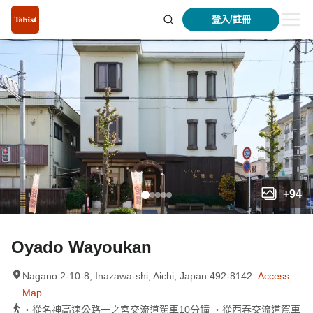
登入/註冊
+
94
Oyado Wayoukan
Nagano 2-10-8, Inazawa-shi, Aichi, Japan 492-8142
Access
Map
・從名神高速公路一之宮交流道駕車10分鐘 ・從西春交流道駕車