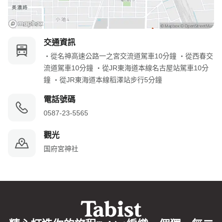
交通資訊
・從名神高速公路一之宮交流道駕車10分鐘 ・從西春交
流道駕車10分鐘 ・從JR東海道本線名古屋站駕車10分
鐘 ・從JR東海道本線稻澤站步行5分鐘
電話號碼
0587-23-5565
觀光
国府宮神社