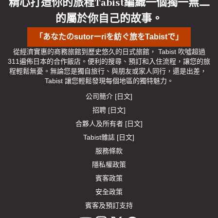
精心打造你的旅程Tabist編織一個獨一無二
的屬於你自己的故事。
「あなたのsutorーriを紡ぐ旅をTabistで」
從經濟實惠的商務旅館到歷史悠久的日式旅館， Tabist 吹噓超過
311遍佈日本的合作飯店。便利的搜尋、預訂和入住流程，讓您的旅
程輕鬆無憂。無論您是獨自旅行、與朋友或家人同行，還是出差， 
Tabist 讓您輕鬆發現每個地區的獨特魅力。
公司簡介 [日文]
招聘 [日文]
合夥人及所有者 [日文]
Tabist雜誌 [日文]
服務條款
隱私權政策
賓客政策
安全政策
賓客及預訂支持