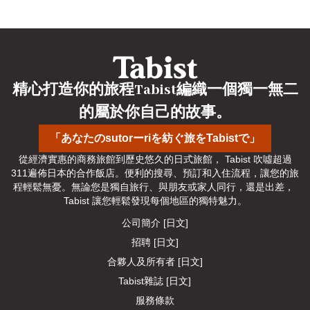
精心打造你的旅程Tabist編織一個獨一無二
的屬於你自己的故事。
「あなたのsutorーriを紡ぐ旅をTabistで」
從經濟實惠的商務旅館到歷史悠久的日式旅館， Tabist 吹噓超過
311遍佈日本的合作飯店。便利的搜尋、預訂和入住流程，讓您的旅
程輕鬆無憂。無論您是獨自旅行、與朋友或家人同行，還是出差， 
Tabist 讓您輕鬆發現每個地區的獨特魅力。
公司簡介 [日文]
招聘 [日文]
合夥人及所有者 [日文]
Tabist雜誌 [日文]
服務條款