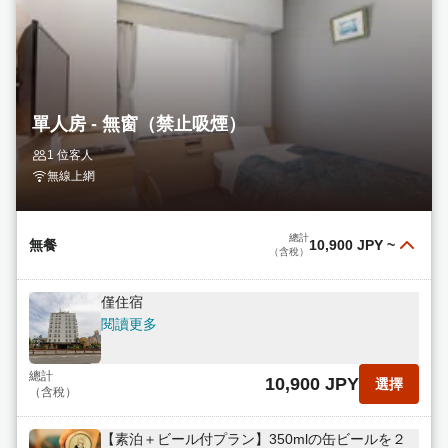
單人房 - 無窗（禁止吸煙）
1 位客人
無線上網
總計
無餐
10,900 JPY
~
（含稅）
僅住宿
閱讀更多
總計
10,900 JPY
選擇
（含稅）
【素泊＋ビール付プラン】350mlの缶ビールを２