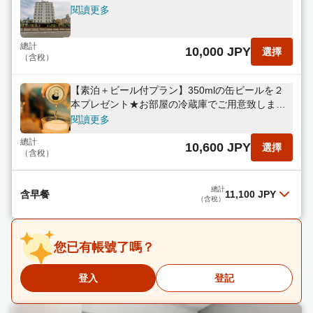
閱讀更多
總計
10,000 JPY
選擇
（含稅）
【素泊＋ビール付プラン】350mlの缶ビールを２
本プレゼント★お部屋の冷蔵庫でご用意致しま
す！
閱讀更多
總計
10,600 JPY
選擇
（含稅）
總計
含早餐
11,100 JPY
（含稅）
含早餐
您已有帳號了嗎？
閱讀更多
登入
登記
總計
11,100 JPY
選擇
（含稅）