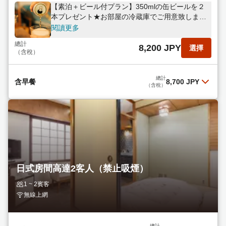
【素泊＋ビール付プラン】350mlの缶ビールを２
本プレゼント★お部屋の冷蔵庫でご用意致しま
す！
閱讀更多
總計
8,200 JPY
選擇
（含稅）
總計
含早餐
8,700 JPY
（含稅）
含早餐
閱讀更多
總計
8,700 JPY
選擇
（含稅）
日式房間高達2客人（禁止吸煙）
1 ~ 2賓客
無線上網
總計