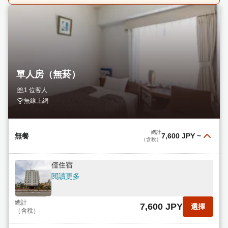
單人房（無菸）
1 位客人
無線上網
總計
無餐
7,600 JPY
~
（含稅）
僅住宿
閱讀更多
總計
7,600 JPY
選擇
（含稅）