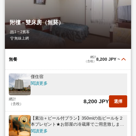
總計
9,300 JPY
選擇
（含稅）
附樓 - 雙床房（無菸）
1 ~ 2賓客
無線上網
總計
無餐
8,200 JPY
~
（含稅）
僅住宿
閱讀更多
總計
8,200 JPY
選擇
（含稅）
【素泊＋ビール付プラン】350mlの缶ビールを２
本プレゼント★お部屋の冷蔵庫でご用意致しま
す！
閱讀更多