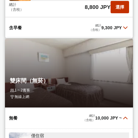
總計
8,800 JPY
選擇
（含稅）
總計
含早餐
9,300 JPY
（含稅）
含早餐
閱讀更多
總計
9,300 JPY
選擇
（含稅）
雙床間（無菸）
1 ~ 2賓客
無線上網
總計
無餐
10,000 JPY
~
（含稅）
僅住宿