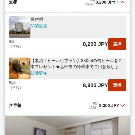
無餐
8,200 JPY
~
（含稅）
僅住宿
閱讀更多
總計
8,200 JPY
選擇
（含稅）
【素泊＋ビール付プラン】350mlの缶ビールを２
本プレゼント★お部屋の冷蔵庫でご用意致しま
す！
閱讀更多
總計
8,800 JPY
選擇
（含稅）
總計
含早餐
9,300 JPY
（含稅）
含早餐
閱讀更多