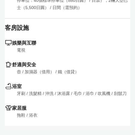
停車位：40個標準停車位（880日圓）
 / 
日票），2輛大型巴
士（5,500日圓）
 / 
日間（需預約）
客房設施
娛樂與互聯
電視
舒適與安全
壺
 / 
加濕器（借用）
 / 
鐵（借貸）
浴室
牙刷
 / 
洗髮精
 / 
沖洗
 / 
沐浴露
 / 
毛巾
 / 
浴巾
 / 
吹風機
 / 
刮鬍刀
家居服
拖鞋
 / 
浴衣