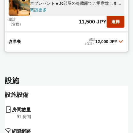
本プレゼント★お部屋の冷蔵庫でご用意致しま
す！
閱讀更多
總計
11,500 JPY
選擇
（含稅）
總計
含早餐
12,000 JPY
（含稅）
含早餐
閱讀更多
設施
總計
12,000 JPY
選擇
（含稅）
設施設備
房間數量
91
 房間
網際網路