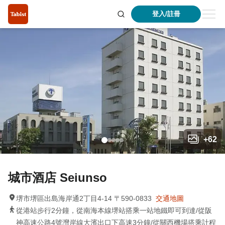
登入/註冊
+
62
城市酒店 Seiunso
堺市堺區出島海岸通2丁目4-14 〒590-0833
交通地圖
從港站步行2分鐘，從南海本線堺站搭乘一站地鐵即可到達/從阪
神高速公路4號灣岸線大濱出口下高速3分鐘/從關西機場搭乘計程