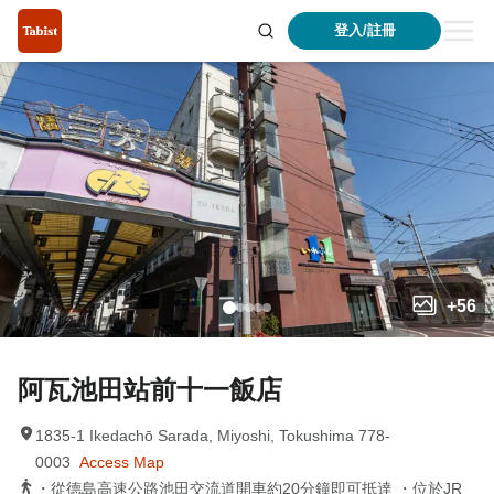
登入/註冊
+
56
阿瓦池田站前十一飯店
1835-1 Ikedachō Sarada, Miyoshi, Tokushima 778-
0003
Access Map
・從德島高速公路池田交流道開車約20分鐘即可抵達 ・位於JR