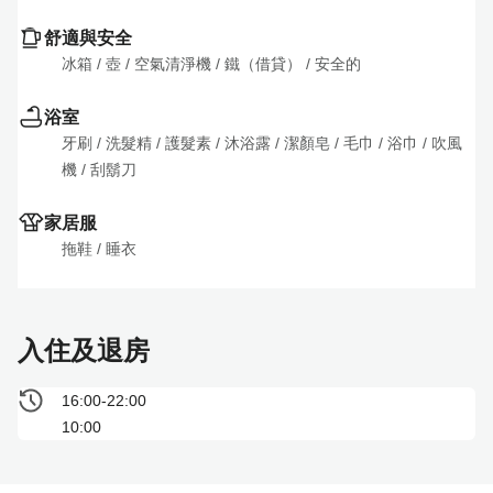
舒適與安全
冰箱
 / 
壺
 / 
空氣清淨機
 / 
鐵（借貸）
 / 
安全的
浴室
牙刷
 / 
洗髮精
 / 
護髮素
 / 
沐浴露
 / 
潔顏皂
 / 
毛巾
 / 
浴巾
 / 
吹風
機
 / 
刮鬍刀
家居服
拖鞋
 / 
睡衣
入住及退房
16:00-22:00
10:00