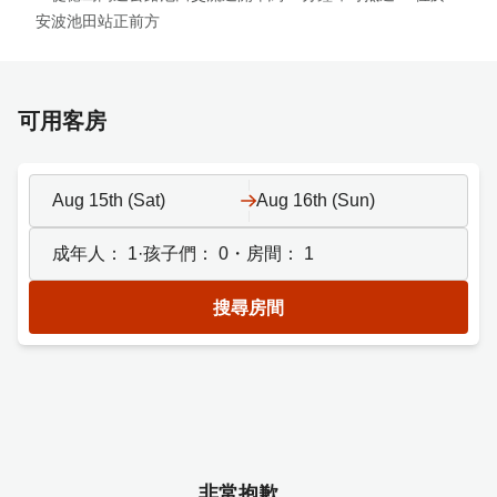
安波池田站正前方
可用客房
Aug 15th (Sat)
Aug 16th (Sun)
成年人：
1
·孩子們：
0
・房間：
1
搜尋房間
非常抱歉。