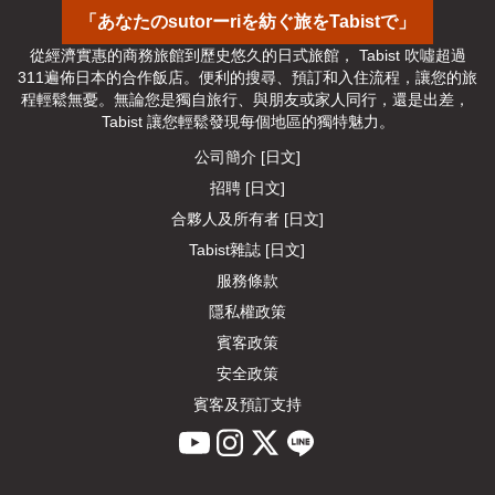
「あなたのsutorーriを紡ぐ旅をTabistで」
從經濟實惠的商務旅館到歷史悠久的日式旅館， Tabist 吹噓超過
311遍佈日本的合作飯店。便利的搜尋、預訂和入住流程，讓您的旅
程輕鬆無憂。無論您是獨自旅行、與朋友或家人同行，還是出差， 
Tabist 讓您輕鬆發現每個地區的獨特魅力。
公司簡介 [日文]
招聘 [日文]
合夥人及所有者 [日文]
Tabist雜誌 [日文]
服務條款
隱私權政策
賓客政策
安全政策
賓客及預訂支持