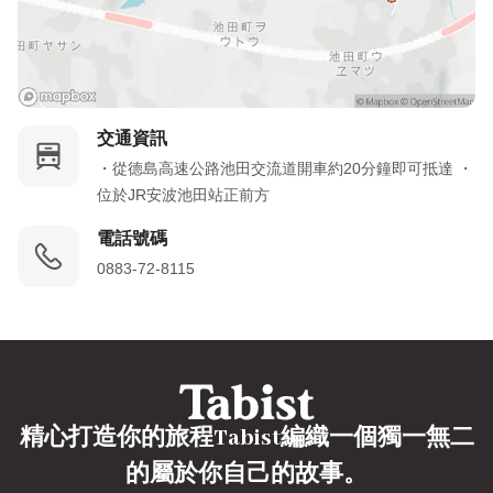
交通資訊
・從德島高速公路池田交流道開車約20分鐘即可抵達 ・
位於JR安波池田站正前方
電話號碼
0883-72-8115
精心打造你的旅程Tabist編織一個獨一無二
的屬於你自己的故事。