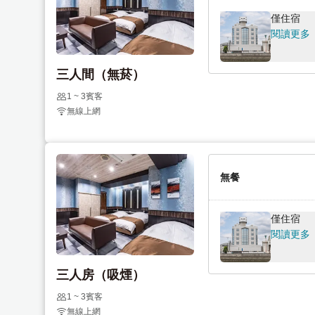
a
m
僅住宿
r
a
閱讀更多
k
r
k
k
三人間（無菸）
e
k
y
e
1 ~ 3賓客
t
y
無線上網
o
t
g
o
e
g
t
無餐
e
t
t
h
t
僅住宿
e
h
閱讀更多
k
e
e
k
三人房（吸煙）
y
e
b
y
1 ~ 3賓客
無線上網
o
b