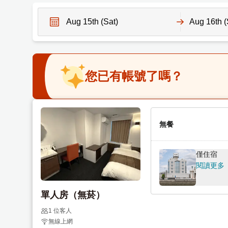
N
N
a
a
v
v
您已有帳號了嗎？
i
i
g
g
a
a
t
t
e
無餐
e
f
b
o
a
僅住宿
r
c
閱讀更多
w
k
a
w
單人房（無菸）
r
a
d
r
1 位客人
無線上網
t
d