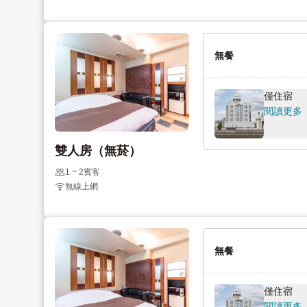
o
t
i
o
n
i
無餐
t
n
e
t
r
e
僅住宿
a
r
閱讀更多
c
a
t
c
雙人房（無菸）
w
t
1 ~ 2賓客
i
w
無線上網
t
i
h
t
t
h
h
t
無餐
e
h
c
e
a
c
僅住宿
l
a
閱讀更多