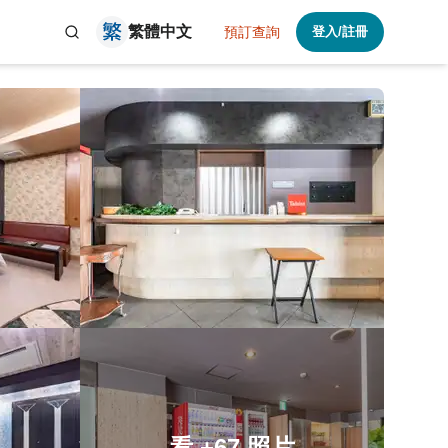
繁體中文
預訂查詢
登入/註冊
看
+67
照片