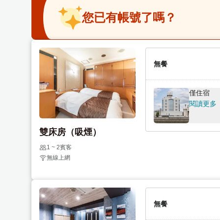
e
t
.
e
您已有帳號了嗎？
P
.
r
P
e
r
s
e
無餐
s
s
t
s
僅住宿
h
t
閱讀更多
e
h
q
e
雙床房（吸煙）
u
q
e
u
1 ~ 2賓客
s
e
無線上網
t
s
i
t
o
i
n
o
無餐
m
n