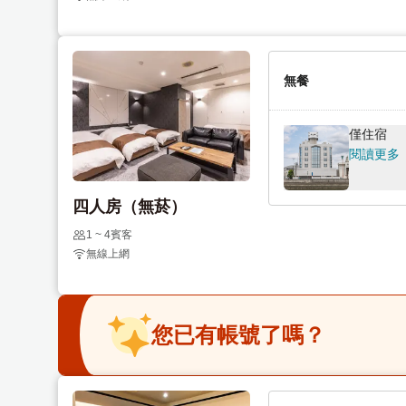
a
o
r
a
d
r
無餐
s
d
h
s
o
h
僅住宿
r
o
閱讀更多
t
r
c
t
四人房（無菸）
u
c
1 ~ 4賓客
t
u
無線上網
s
t
f
s
o
f
r
o
您已有帳號了嗎？
c
r
h
c
a
h