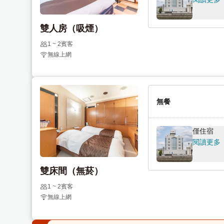
e
l
n
e
雙人房（吸煙）
d
n
1 ~ 2賓客
a
d
無線上網
r
a
a
r
n
a
d
n
無餐
s
d
e
s
l
e
僅住宿
e
l
閱讀更多
c
e
t
c
雙床間（無菸）
a
t
1 ~ 2賓客
d
a
無線上網
a
d
t
a