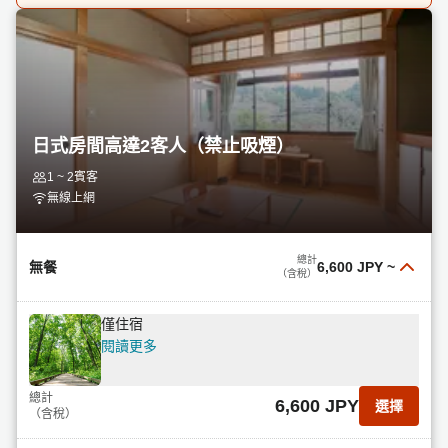
日式房間高達2客人（禁止吸煙）
1 ~ 2賓客
無線上網
總計
無餐
6,600 JPY
~
（含稅）
僅住宿
閱讀更多
總計
6,600 JPY
選擇
（含稅）