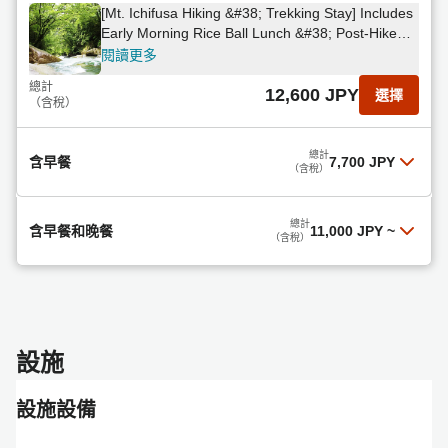
[Mt. Ichifusa Hiking &#38; Trekking Stay] Includes
Early Morning Rice Ball Lunch &#38; Post-Hike
Hot Spring Access
閱讀更多
總計
12,600 JPY
選擇
（含稅）
總計
含早餐
7,700 JPY
（含稅）
含早餐
總計
含早餐和晚餐
11,000 JPY
~
（含稅）
閱讀更多
一晚含兩餐
總計
7,700 JPY
選擇
（含稅）
閱讀更多
設施
總計
11,000 JPY
選擇
（含稅）
設施設備
Shochu Inclusive Plan [with 2 meals] Spend a
relaxing time while drinking shochu from the