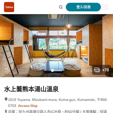
登入/註冊
+
70
水上蕎熊本湯山溫泉
1619 Yuyama, Mizukami-mura, Kuma-gun, Kumamoto, 〒868-
0703
Access Map
自駕：從九州高速公路人吉IC出發，約50分鐘 / 大眾運輸：從球