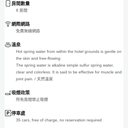
房間數量
oldest Kuma shochu brewery.
閱讀更多
8
 房間
總計
12,100 JPY
選擇
（含稅）
網際網路
免費無線網路
溫泉
Hot spring water from within the hotel grounds is gentle on 
the skin and free-flowing.

The spring water is alkaline simple sulfur spring water, 
clear and colorless. It is said to be effective for muscle and 
joint pain.
 / 
天然溫泉
吸煙政策
所有房間禁止吸煙
停車處
35 cars, free of charge, no reservation required