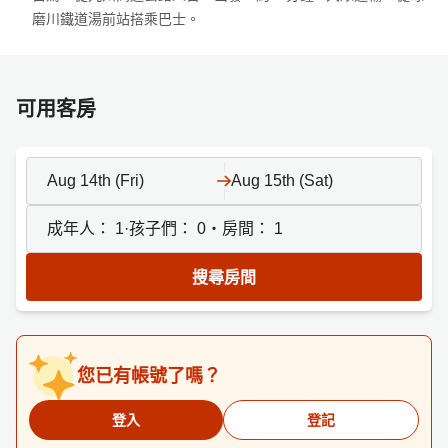
磨川鐵道湯前站搭乘巴士。
可用客房
Aug 14th (Fri)
Aug 15th (Sat)
成年人：
1
·孩子們：
0
・房間：
1
搜尋房間
您已有帳號了嗎？
登入
登記