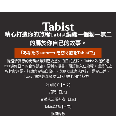
精心打造你的旅程Tabist編織一個獨一無二
的屬於你自己的故事。
「あなたのsutorーriを紡ぐ旅をTabistで」
從經濟實惠的商務旅館到歷史悠久的日式旅館， Tabist 吹噓超過
311遍佈日本的合作飯店。便利的搜尋、預訂和入住流程，讓您的旅
程輕鬆無憂。無論您是獨自旅行、與朋友或家人同行，還是出差， 
Tabist 讓您輕鬆發現每個地區的獨特魅力。
公司簡介 [日文]
招聘 [日文]
合夥人及所有者 [日文]
Tabist雜誌 [日文]
服務條款