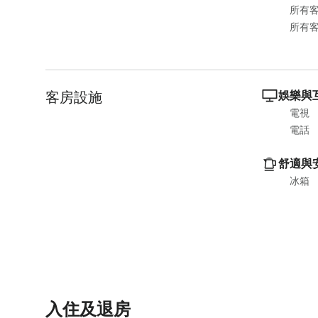
a
m
所有
r
a
所有
k
r
k
k
e
k
y
e
客房設施
娛樂與
t
y
電視
o
t
電話
g
o
e
g
舒適與
t
e
冰箱
t
t
h
t
e
h
k
e
e
k
y
e
b
y
入住及退房
o
b