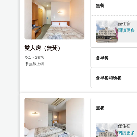
閱讀更多
無餐
e
l
n
e
d
n
僅住宿
a
d
閱讀更多
r
a
a
r
雙人房（無菸）
n
a
d
n
1 ~ 2賓客
含早餐
無線上網
s
d
e
s
含早餐
含早餐和晚餐
l
e
閱讀更多
e
l
c
e
【2餐】
t
c
閱讀更多
無餐
a
t
d
a
a
d
僅住宿
t
a
閱讀更多