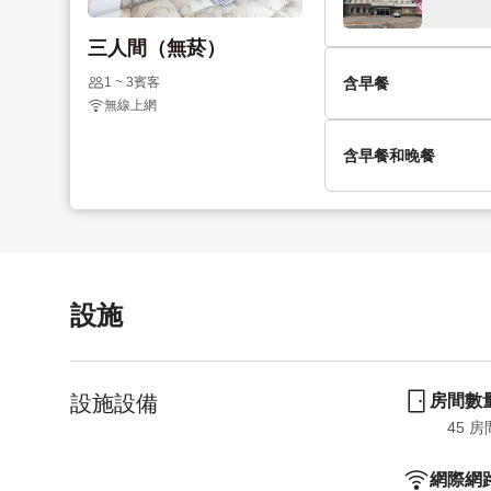
e
t
.
e
三人間（無菸）
P
.
1 ~ 3賓客
r
含早餐
P
無線上網
e
r
s
e
含早餐
含早餐和晚餐
s
s
閱讀更多
t
s
h
t
【2餐】
e
h
閱讀更多
q
e
u
q
設施
e
u
s
e
t
s
i
t
設施設備
房間數
o
i
45
 房
n
o
m
n
網際網