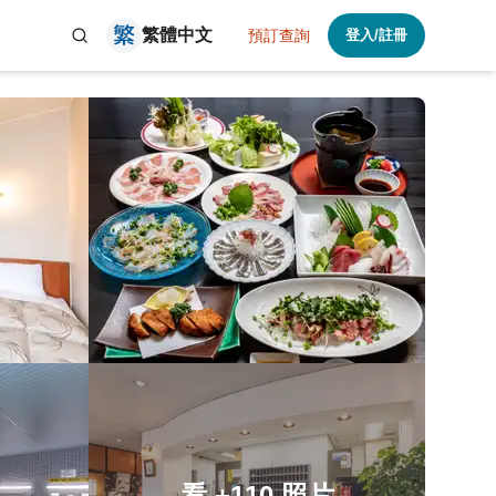
繁體中文
預訂查詢
登入/註冊
看
+110
照片