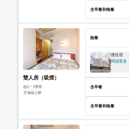
o
t
含早餐
含早餐和晚餐
i
o
閱讀更多
n
i
t
n
【2餐】
e
t
閱讀更多
無餐
r
e
a
r
c
a
僅住宿
t
c
閱讀更多
w
t
i
w
雙人房（吸煙）
t
i
h
t
1 ~ 2賓客
含早餐
無線上網
t
h
h
t
含早餐
含早餐和晚餐
e
h
閱讀更多
c
e
a
c
【2餐】
l
a