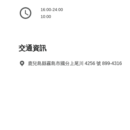
a
o
16:00-24:00
r
a
10:00
d
r
s
d
h
s
o
h
交通資訊
r
o
t
r
c
t
鹿兒島縣霧島市國分上尾川 4256 號 899-4316
u
c
t
u
s
t
f
s
o
f
r
o
c
r
h
c
a
h