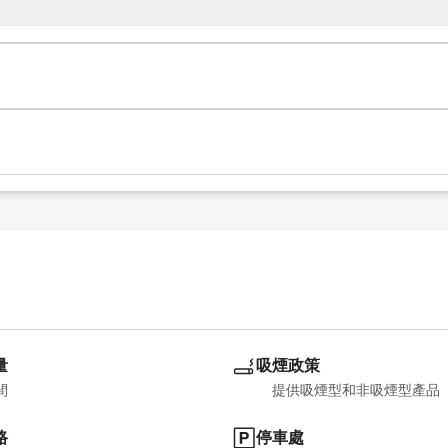
★每日套餐計劃
量
吸煙政策
間
提供吸煙型和非吸煙型產品
路
停車處