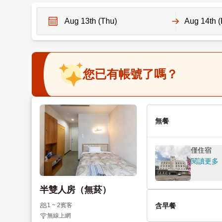
N
N
a
a
v
v
您已有帳號了嗎？
i
i
g
g
a
a
t
t
e
無餐
e
f
b
o
a
僅住宿
r
c
閱讀更多
w
k
a
w
半雙人房（無菸）
r
a
d
r
1 ~ 2賓客
含早餐
無線上網
t
d