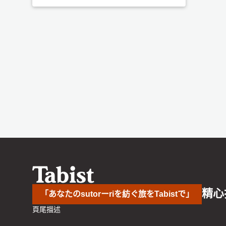
精心
「あなたのsutorーriを紡ぐ旅をTabistで」
頁尾描述