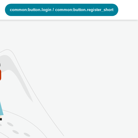
common:button.login
/
common:button.register_short