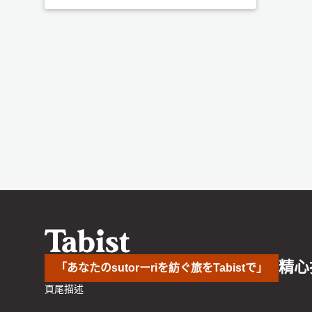
精心
「あなたのsutorーriを紡ぐ旅をTabistで」
頁尾描述