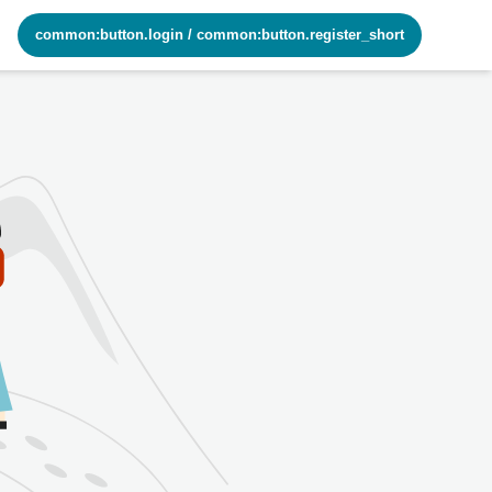
common:button.login
/
common:button.register_short