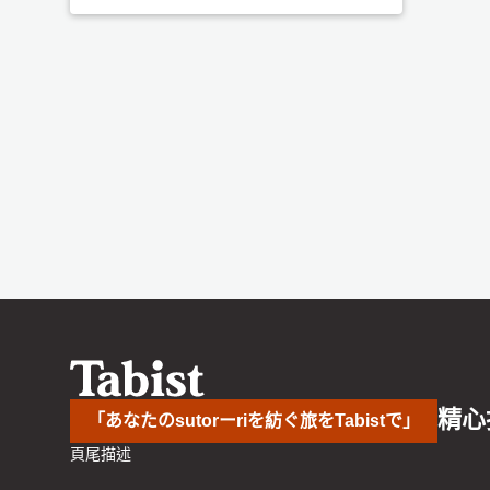
精心
「あなたのsutorーriを紡ぐ旅をTabistで」
頁尾描述