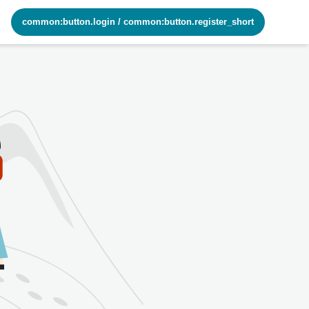
common:button.login
/
common:button.register_short