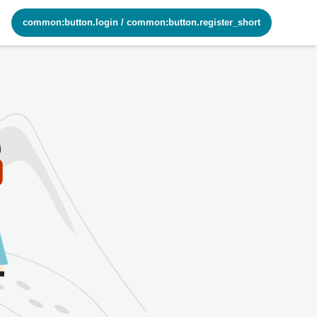
common:button.login
/
common:button.register_short