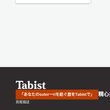
精心
「あなたのsutorーriを紡ぐ旅をTabistで」
頁尾描述