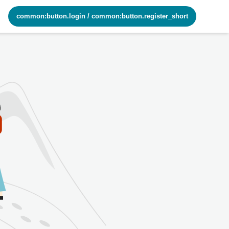
common:button.login
/
common:button.register_short