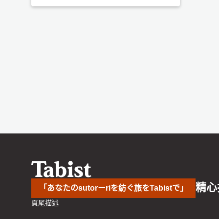
精心
「あなたのsutorーriを紡ぐ旅をTabistで」
頁尾描述