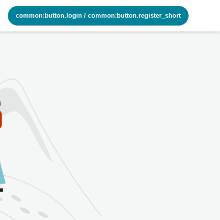
common:button.login
/
common:button.register_short