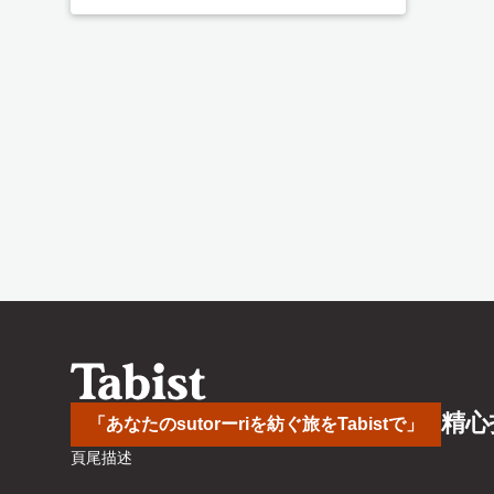
精心
「あなたのsutorーriを紡ぐ旅をTabistで」
頁尾描述