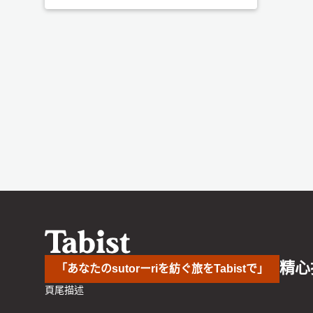
精心
「あなたのsutorーriを紡ぐ旅をTabistで」
頁尾描述