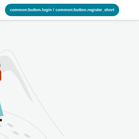
common:button.login
/
common:button.register_short