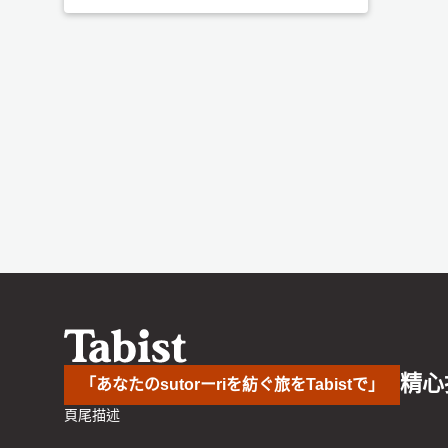
精心
「あなたのsutorーriを紡ぐ旅をTabistで」
頁尾描述