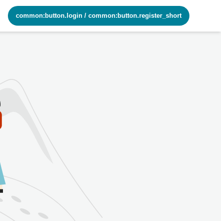
common:button.login
/
common:button.register_short