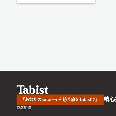
精心
「あなたのsutorーriを紡ぐ旅をTabistで」
頁尾描述