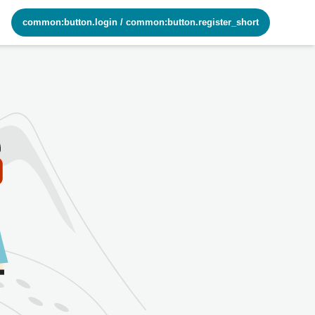
common:button.login
/
common:button.register_short