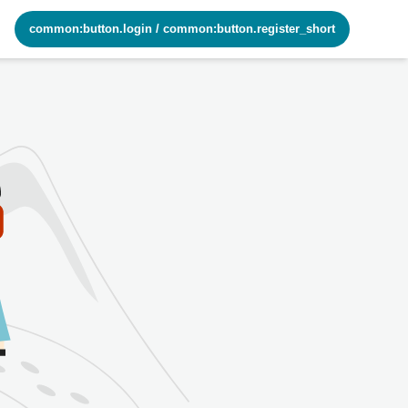
common:button.login
/
common:button.register_short