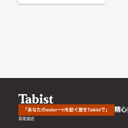
精心
「あなたのsutorーriを紡ぐ旅をTabistで」
頁尾描述