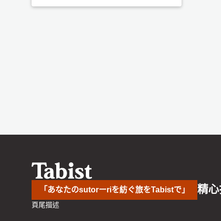
精心
「あなたのsutorーriを紡ぐ旅をTabistで」
頁尾描述