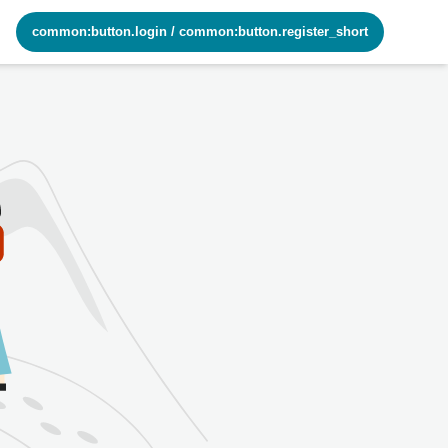
common:button.login
/
common:button.register_short