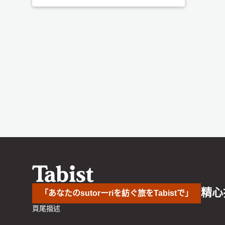
精心
「あなたのsutorーriを紡ぐ旅をTabistで」
頁尾描述