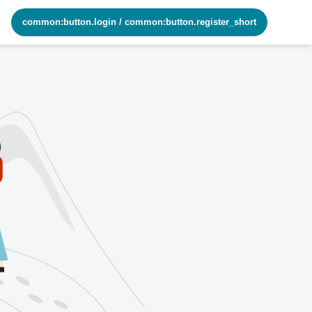
common:button.login
/
common:button.register_short