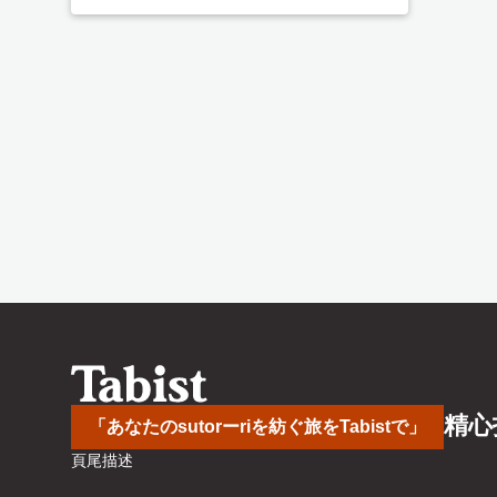
精心
「あなたのsutorーriを紡ぐ旅をTabistで」
頁尾描述