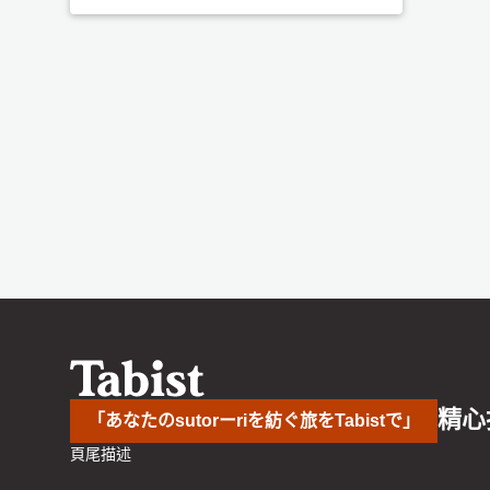
精心
「あなたのsutorーriを紡ぐ旅をTabistで」
頁尾描述