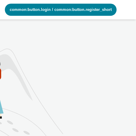
common:button.login
/
common:button.register_short