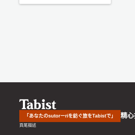
精心
「あなたのsutorーriを紡ぐ旅をTabistで」
頁尾描述