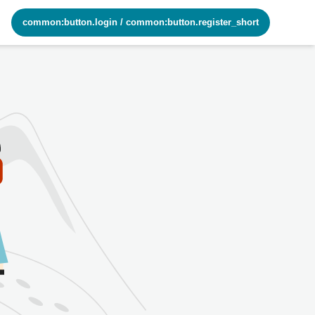
common:button.login
/
common:button.register_short