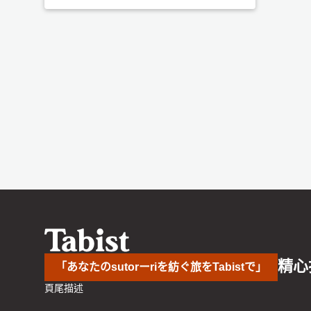
精心
「あなたのsutorーriを紡ぐ旅をTabistで」
頁尾描述