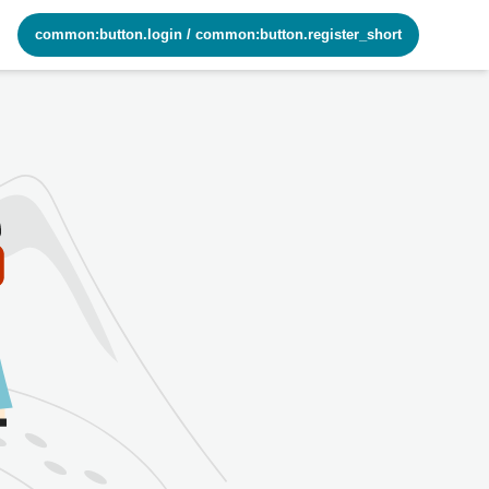
common:button.login
/
common:button.register_short