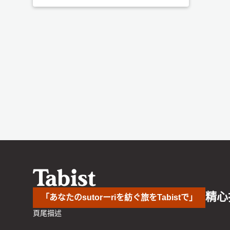
精心
「あなたのsutorーriを紡ぐ旅をTabistで」
頁尾描述