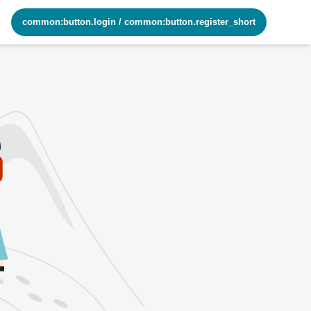
common:button.login
/
common:button.register_short