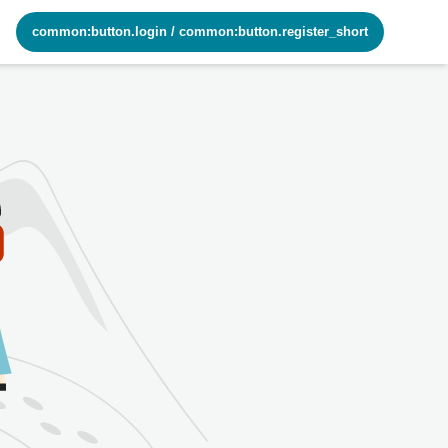
common:button.login
/
common:button.register_short