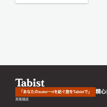
精心
「あなたのsutorーriを紡ぐ旅をTabistで」
頁尾描述