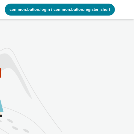
common:button.login
/
common:button.register_short