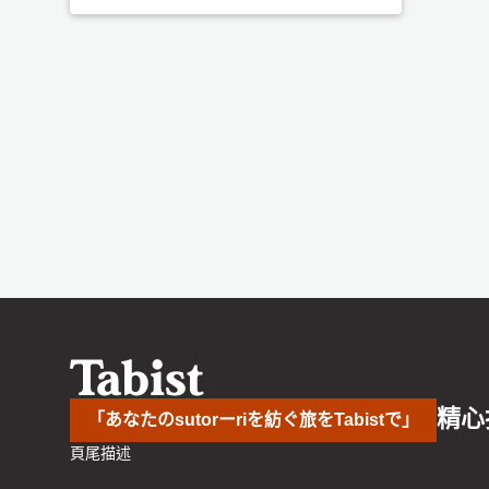
精心
「あなたのsutorーriを紡ぐ旅をTabistで」
頁尾描述