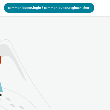
common:button.login
/
common:button.register_short