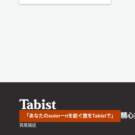
精心
「あなたのsutorーriを紡ぐ旅をTabistで」
頁尾描述