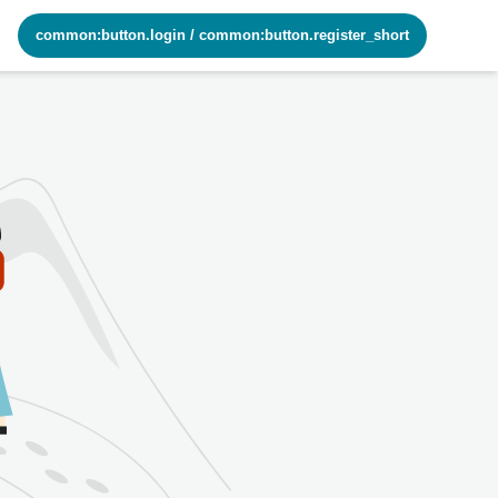
common:button.login
/
common:button.register_short