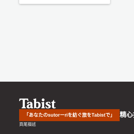
精心
「あなたのsutorーriを紡ぐ旅をTabistで」
頁尾描述