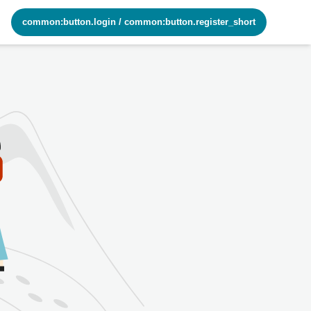
common:button.login
/
common:button.register_short