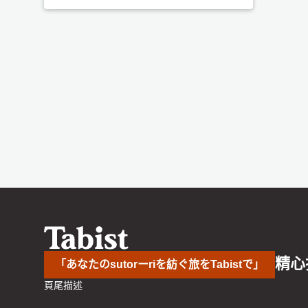
精心
「あなたのsutorーriを紡ぐ旅をTabistで」
頁尾描述