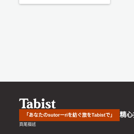
精心
「あなたのsutorーriを紡ぐ旅をTabistで」
頁尾描述