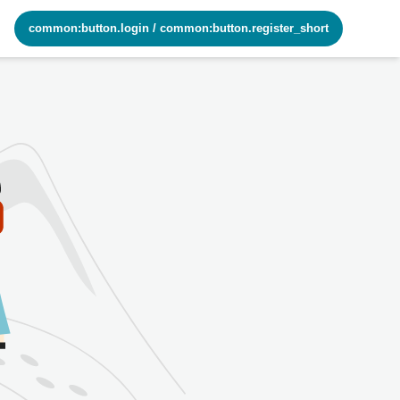
common:button.login
/
common:button.register_short