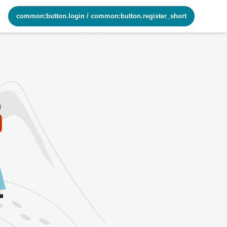
common:button.login
/
common:button.register_short