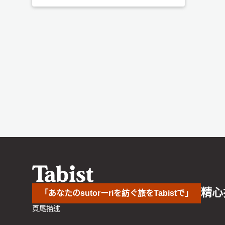
精心
「あなたのsutorーriを紡ぐ旅をTabistで」
頁尾描述