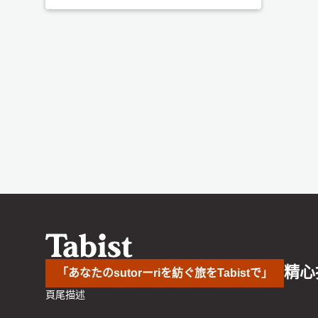
精心
「あなたのsutorーriを紡ぐ旅をTabistで」
頁尾描述