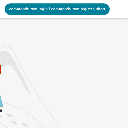
common:button.login
/
common:button.register_short