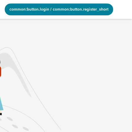
common:button.login
/
common:button.register_short