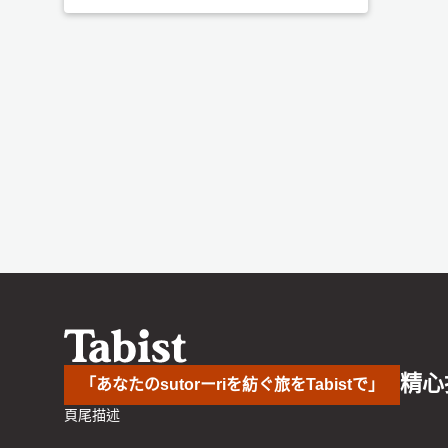
精心
「あなたのsutorーriを紡ぐ旅をTabistで」
頁尾描述