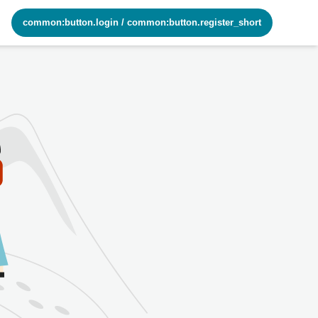
common:button.login
/
common:button.register_short