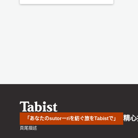
精心
「あなたのsutorーriを紡ぐ旅をTabistで」
頁尾描述