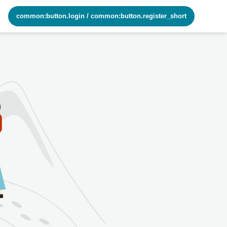
common:button.login
/
common:button.register_short