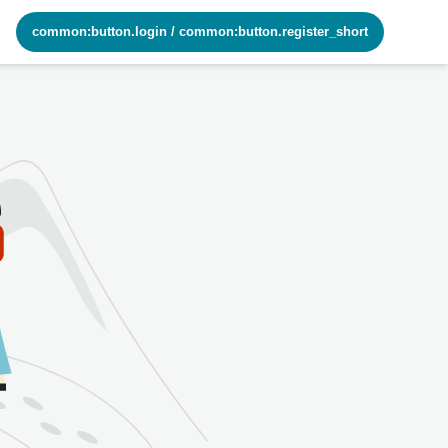
common:button.login
/
common:button.register_short