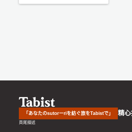
精心
「あなたのsutorーriを紡ぐ旅をTabistで」
頁尾描述