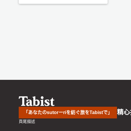
精心
「あなたのsutorーriを紡ぐ旅をTabistで」
頁尾描述