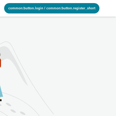
common:button.login
/
common:button.register_short