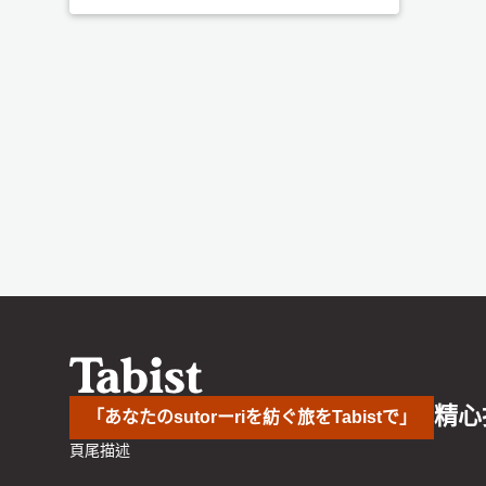
精心
「あなたのsutorーriを紡ぐ旅をTabistで」
頁尾描述