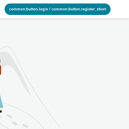
common:button.login
/
common:button.register_short