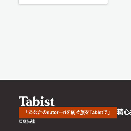
精心
「あなたのsutorーriを紡ぐ旅をTabistで」
頁尾描述