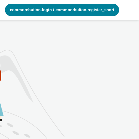
common:button.login
/
common:button.register_short