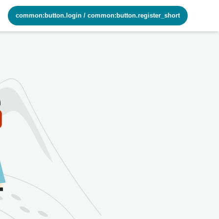
common:button.login
/
common:button.register_short