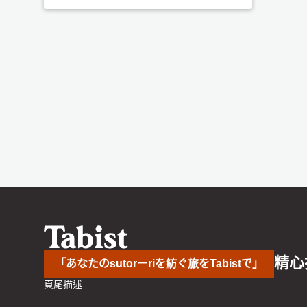
精心
「あなたのsutorーriを紡ぐ旅をTabistで」
頁尾描述