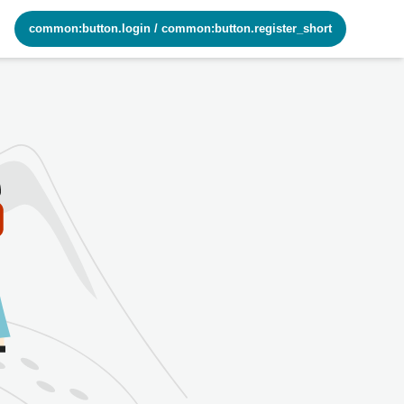
common:button.login
/
common:button.register_short