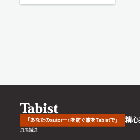
精心
「あなたのsutorーriを紡ぐ旅をTabistで」
頁尾描述