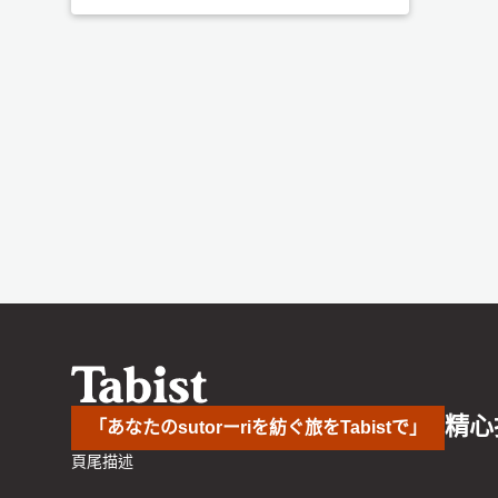
精心
「あなたのsutorーriを紡ぐ旅をTabistで」
頁尾描述