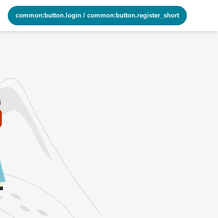
common:button.login
/
common:button.register_short