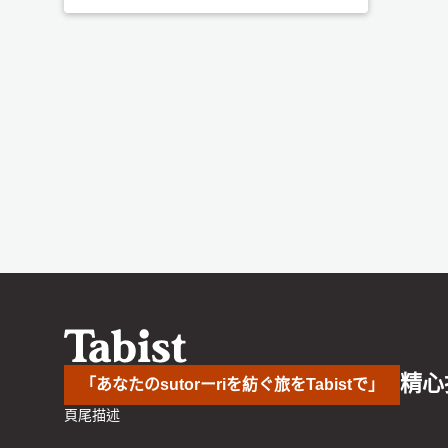
精心
「あなたのsutorーriを紡ぐ旅をTabistで」
頁尾描述