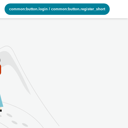
common:button.login
/
common:button.register_short